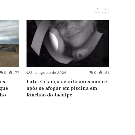
4 de ag
0
177
5 de agosto de 2026
0
181
Riachão
es,
Luto: Criança de oito anos morre
veículo
 que
após se afogar em piscina em
próxim
cho
Riachão do Jacuípe