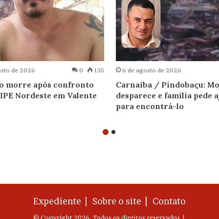
osto de 2026
0
135
6 de agosto de 2026
o morre após confronto
Carnaíba / Pindobaçu: M
IPE Nordeste em Valente
desparece e família pede 
para encontrá-lo
Expediente |
Sobre o site |
Contato
© Copyright 2026, Todos os direitos reservados |