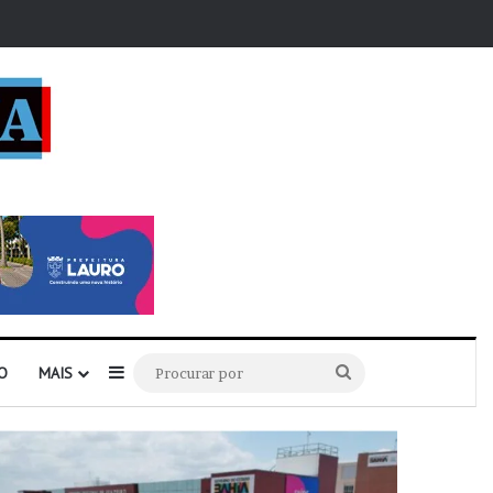
r
Barra Lateral
Procurar
O
MAIS
por