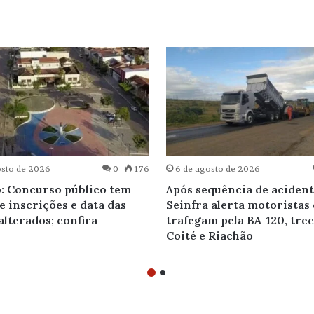
osto de 2026
0
176
6 de agosto de 2026
: Concurso público tem
Após sequência de acident
e inscrições e data das
Seinfra alerta motoristas
alterados; confira
trafegam pela BA-120, tre
Coité e Riachão