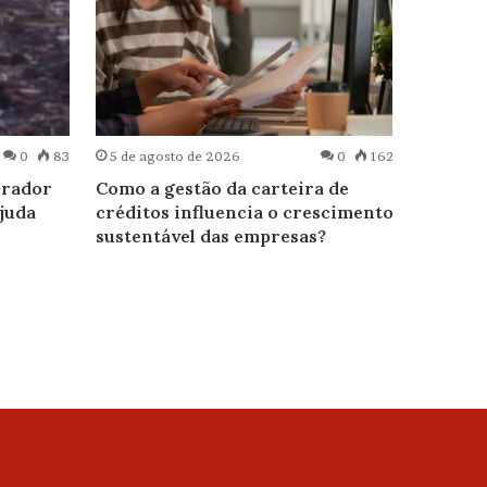
0
83
5 de agosto de 2026
0
162
5 de ag
orador
Como a gestão da carteira de
Flican 
ajuda
créditos influencia o crescimento
Interna
sustentável das empresas?
avaliad