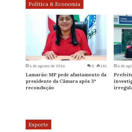
Política & Economia
0
228
6 de agosto de 2026
0
155
6 de ag
M Neto
Lamarão: MP pede afastamento da
Prefeit
de
presidente da Câmara após 3ª
investi
recondução
irregul
Esporte