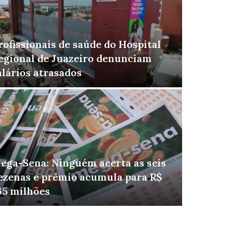
rofissionais de saúde do Hospital
egional de Juazeiro denunciam
alários atrasados
Vitó
ega-Sena: Ninguém acerta as seis
ezenas e prêmio acumula para R$
e av
65 milhões