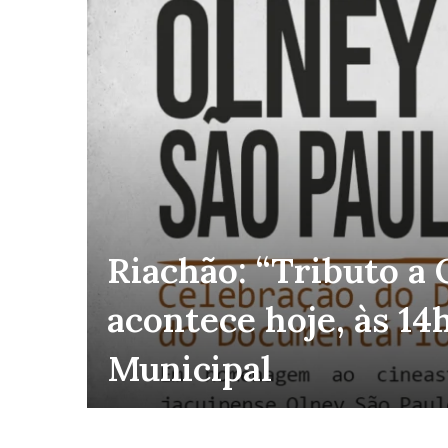
anar
Riachão: “Tributo a 
acontece hoje, às 1
brar
Municipal
eso