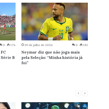
0
176
30 de julho de 2026
0
183
29 de j
 FC
Neymar diz que não joga mais
CBF div
 Série B
pela Seleção: “Minha história já
quartas
foi”
confira