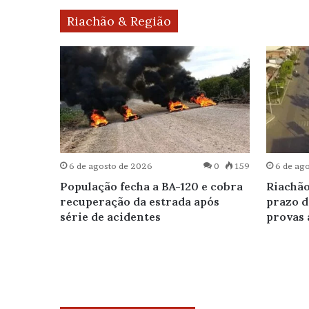
Riachão & Região
6 de agosto de 2026
0
159
6 de ag
0
134
População fecha a BA-120 e cobra
Riachão
s
recuperação da estrada após
prazo d
e
série de acidentes
provas 
R-324