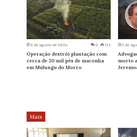
0
221
6 de agosto de 2026
0
115
5 de ag
prêmio
Operação destrói plantação com
Advogad
lão da
cerca de 20 mil pés de maconha
morto a
em Mulungu do Morro
Jeremo
Mais