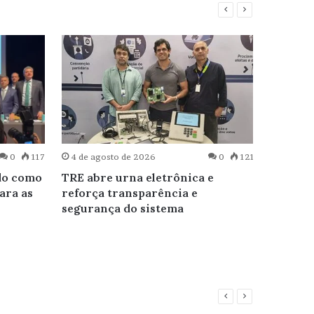
0
117
4 de agosto de 2026
0
121
4 de ag
do como
TRE abre urna eletrônica e
Veread
ara as
reforça transparência e
investi
segurança do sistema
domést