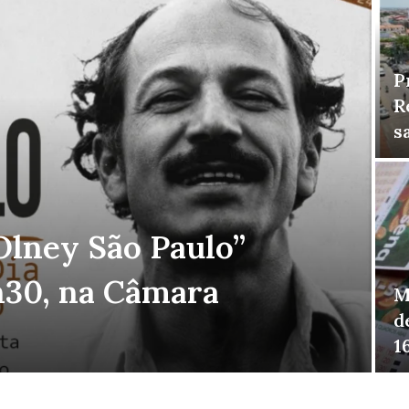
P
R
s
Olney São Paulo”
4h30, na Câmara
M
d
1