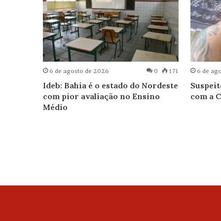
0
121
6 de agosto de 2026
0
171
6 de ag
elo
Ideb: Bahia é o estado do Nordeste
Suspeit
com pior avaliação no Ensino
com a C
Médio