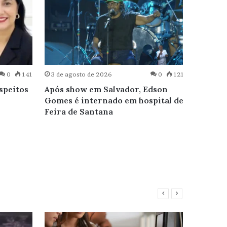
0
141
3 de agosto de 2026
0
121
3 de ag
speitos
Após show em Salvador, Edson
Mulher
Gomes é internado em hospital de
morre 
Feira de Santana
ambulân
324