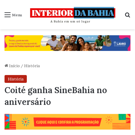
P
Menu
Início
/
História
História
Coité ganha SineBahia no
aniversário