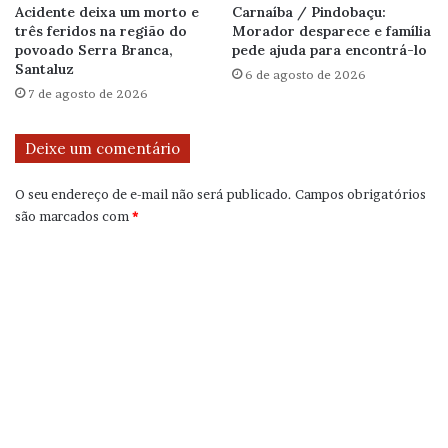
Acidente deixa um morto e
Carnaíba / Pindobaçu:
três feridos na região do
Morador desparece e família
povoado Serra Branca,
pede ajuda para encontrá-lo
Santaluz
6 de agosto de 2026
7 de agosto de 2026
Deixe um comentário
O seu endereço de e-mail não será publicado.
Campos obrigatórios
são marcados com
*
C
o
m
e
n
t
á