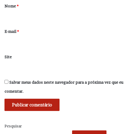
r
Nome
*
i
o
*
E-mail
*
Site
Salvar meus dados neste navegador para a próxima vez que eu
comentar.
Pesquisar