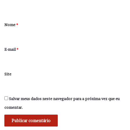
t
á
r
Nome
*
i
o
*
E-mail
*
Site
Salvar meus dados neste navegador para a próxima vez que eu
comentar.