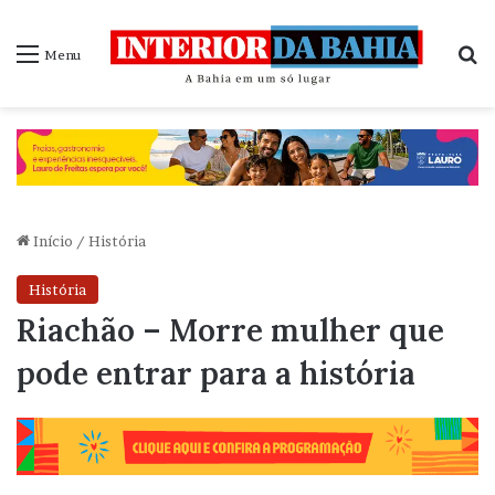
P
Menu
Início
/
História
História
Riachão – Morre mulher que
pode entrar para a história