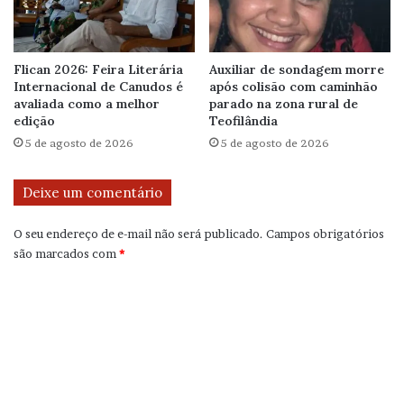
Flican 2026: Feira Literária
Auxiliar de sondagem morre
Internacional de Canudos é
após colisão com caminhão
avaliada como a melhor
parado na zona rural de
edição
Teofilândia
5 de agosto de 2026
5 de agosto de 2026
Deixe um comentário
O seu endereço de e-mail não será publicado.
Campos obrigatórios
são marcados com
*
C
o
m
e
n