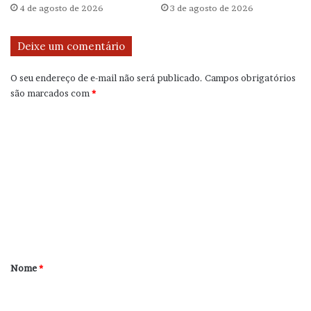
4 de agosto de 2026
3 de agosto de 2026
Deixe um comentário
O seu endereço de e-mail não será publicado.
Campos obrigatórios
são marcados com
*
C
o
m
e
n
t
á
r
Nome
*
i
o