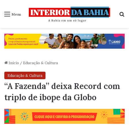
P
Menu
Início
/
Educação & Cultura
Educação & Cultura
“A Fazenda” deixa Record com
triplo de ibope da Globo