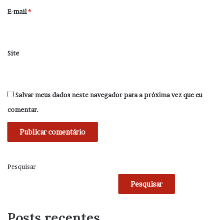
*
E-mail
*
Site
Salvar meus dados neste navegador para a próxima vez que eu
comentar.
Pesquisar
Pesquisar
Posts recentes