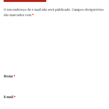
O seu endereço de e-mail não será publicado.
Campos obrigatórios
são marcados com
*
C
o
m
e
n
t
á
r
Nome
*
i
o
*
E-mail
*