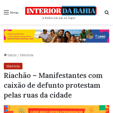
P
Menu
Início
/
História
História
Riachão – Manifestantes com
caixão de defunto protestam
pelas ruas da cidade