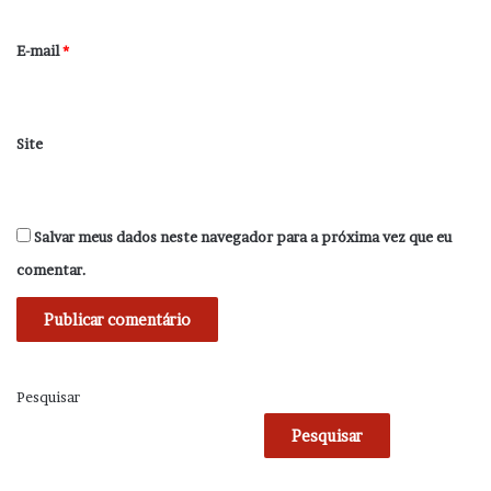
o
*
E-mail
*
Site
Salvar meus dados neste navegador para a próxima vez que eu
comentar.
Pesquisar
Pesquisar