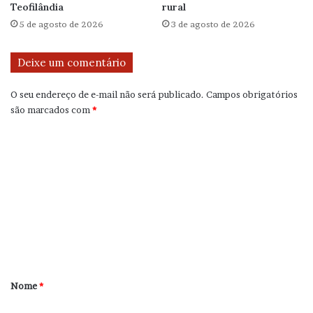
Teofilândia
rural
5 de agosto de 2026
3 de agosto de 2026
Deixe um comentário
O seu endereço de e-mail não será publicado.
Campos obrigatórios
são marcados com
*
C
o
m
e
n
t
á
r
Nome
*
i