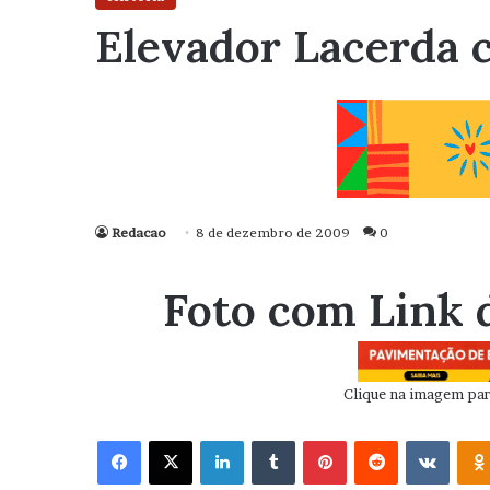
Elevador Lacerda 
Redacao
8 de dezembro de 2009
0
Foto com Link 
Clique na imagem para
Facebook
X
Linkedin
Tumblr
Pinterest
Reddit
VK