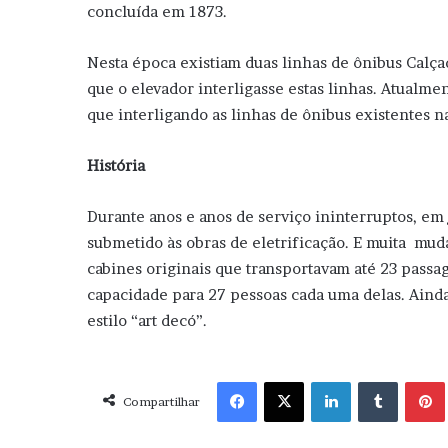
concluída em 1873.
Nesta época existiam duas linhas de ônibus Calça
que o elevador interligasse estas linhas. Atualme
que interligando as linhas de ônibus existentes nas
História
Durante anos e anos de serviço ininterruptos, em 
submetido às obras de eletrificação. E muita mud
cabines originais que transportavam até 23 passag
capacidade para 27 pessoas cada uma delas. Aind
estilo “art decó”.
Facebook
X
Linkedin
Tumblr
Pint
Compartilhar