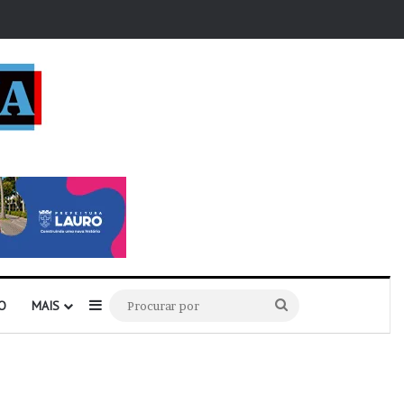
r
Barra Lateral
Procurar
O
MAIS
por