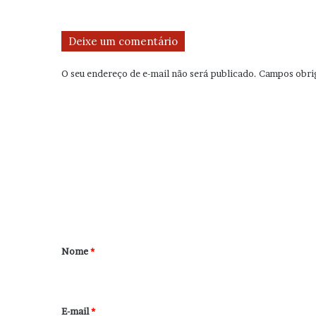
Deixe um comentário
O seu endereço de e-mail não será publicado.
Campos obri
C
o
m
e
n
t
á
r
Nome
*
i
o
*
E-mail
*