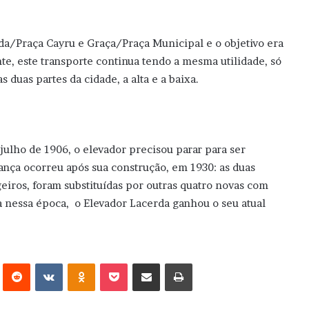
da/Praça Cayru e Graça/Praça Municipal e o objetivo era
nte, este transporte continua tendo a mesma utilidade, só
 duas partes da cidade, a alta e a baixa.
julho de 1906, o elevador precisou parar para ser
ança ocorreu após sua construção, em 1930: as duas
eiros, foram substituídas por outras quatro novas com
a nessa época, o Elevador Lacerda ganhou o seu atual
erest
Reddit
VK
OK
Pocket
Compartilhar via e-mail
Imprimir