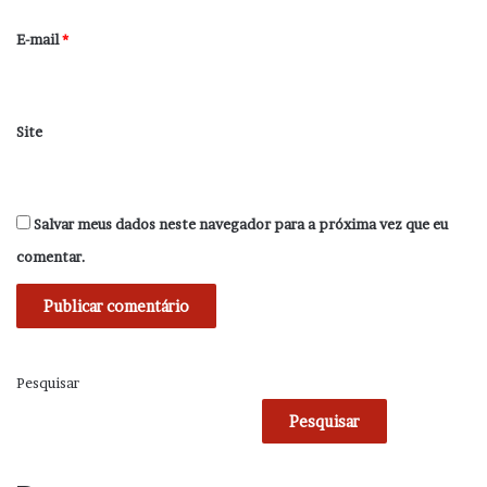
o
*
E-mail
*
Site
Salvar meus dados neste navegador para a próxima vez que eu
comentar.
Pesquisar
Pesquisar