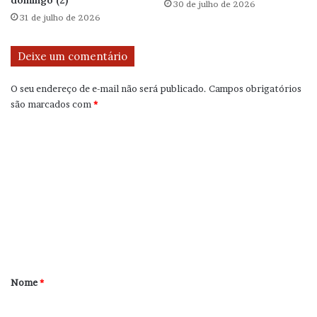
domingo (2)
30 de julho de 2026
31 de julho de 2026
Deixe um comentário
O seu endereço de e-mail não será publicado.
Campos obrigatórios
são marcados com
*
C
o
m
e
n
t
á
r
Nome
*
i