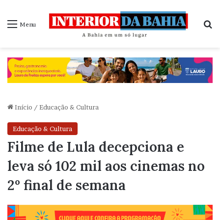
P
Menu
Início
/
Educação & Cultura
Educação & Cultura
Filme de Lula decepciona e
leva só 102 mil aos cinemas no
2º final de semana