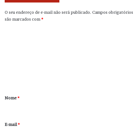
O seu endereço de e-mail não será publicado.
Campos obrigatórios
são marcados com
*
C
o
m
e
n
t
á
r
Nome
*
i
o
*
E-mail
*