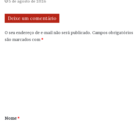
5 de agosto de 2026
Deixe um comentário
O seu endereço de e-mail não será publicado.
Campos obrigatórios
são marcados com
*
C
o
m
e
n
t
á
r
Nome
*
i
o