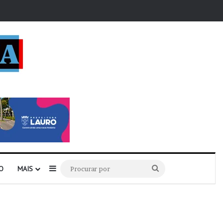
r
Barra Lateral
Procurar
O
MAIS
por