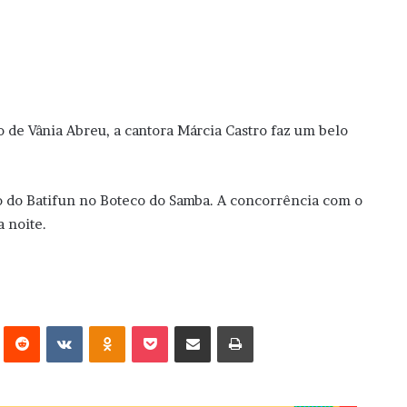
 de Vânia Abreu, a cantora Márcia Castro faz um belo
 do Batifun no Boteco do Samba. A concorrência com o
a noite.
erest
Reddit
VK
OK
Pocket
Compartilhar via e-mail
Imprimir