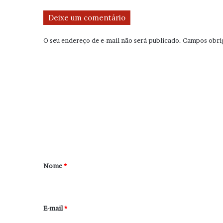
Deixe um comentário
O seu endereço de e-mail não será publicado.
Campos obri
C
o
m
e
n
t
á
r
Nome
*
i
o
*
E-mail
*