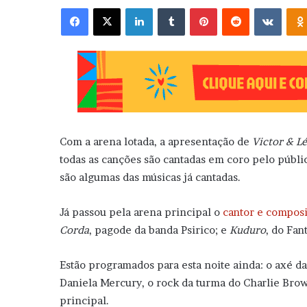
Facebook
X
Linkedin
Tumblr
Pinterest
Reddit
VK
Com a arena lotada, a apresentação de
Victor & L
todas as canções são cantadas em coro pelo públic
são algumas das músicas já cantadas.
Já passou pela arena principal o
cantor e composi
Corda
, pagode da banda Psirico; e
Kuduro
, do Fan
Estão programados para esta noite ainda: o axé da
Daniela Mercury, o rock da turma do Charlie Brown
principal.