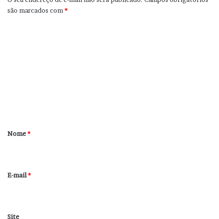
são marcados com
*
C
o
m
e
n
t
á
r
Nome
*
i
o
*
E-mail
*
Site