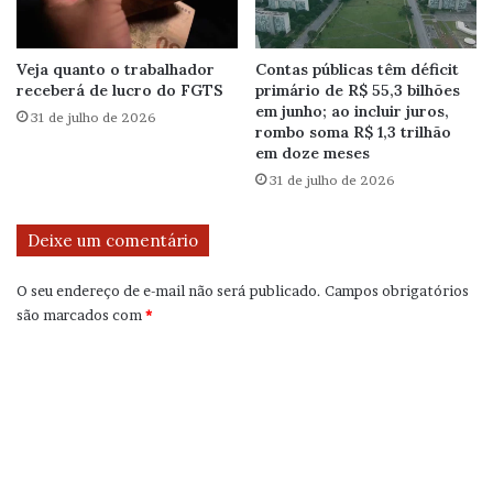
Veja quanto o trabalhador
Contas públicas têm déficit
receberá de lucro do FGTS
primário de R$ 55,3 bilhões
em junho; ao incluir juros,
31 de julho de 2026
rombo soma R$ 1,3 trilhão
em doze meses
31 de julho de 2026
Deixe um comentário
O seu endereço de e-mail não será publicado.
Campos obrigatórios
são marcados com
*
C
o
m
e
n