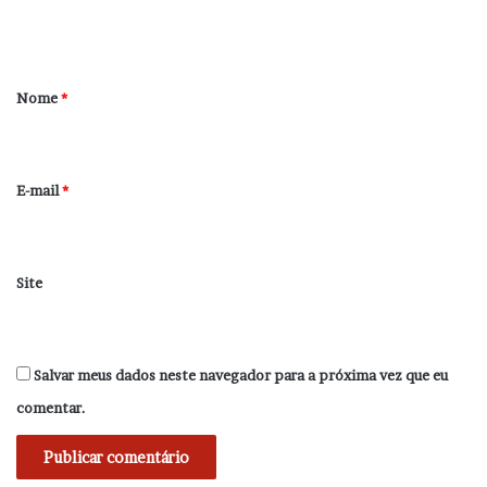
t
á
r
Nome
*
i
o
*
E-mail
*
Site
Salvar meus dados neste navegador para a próxima vez que eu
comentar.