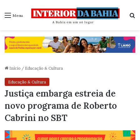
P
Menu
Início
/
Educação & Cultura
Educação & Cultura
Justiça embarga estreia de
novo programa de Roberto
Cabrini no SBT