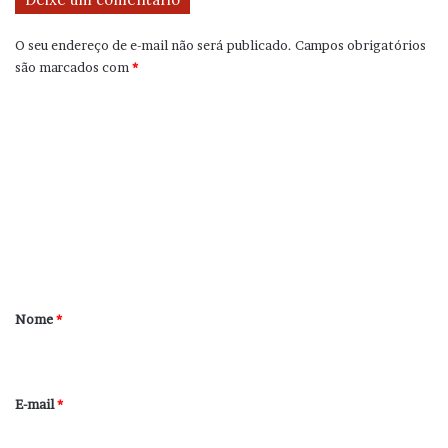
O seu endereço de e-mail não será publicado.
Campos obrigatórios
são marcados com
*
C
o
m
e
n
t
á
r
Nome
*
i
o
*
E-mail
*