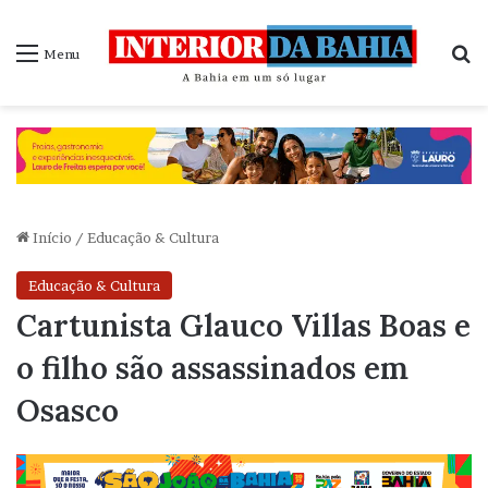
P
Menu
Início
/
Educação & Cultura
Educação & Cultura
Cartunista Glauco Villas Boas e
o filho são assassinados em
Osasco