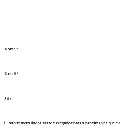
m
e
n
t
á
r
Nome
*
i
o
*
E-mail
*
Site
Salvar meus dados neste navegador para a próxima vez que eu