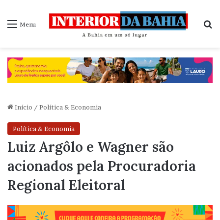
P
Menu
Início
/
Política & Economia
Política & Economia
Luiz Argôlo e Wagner são
acionados pela Procuradoria
Regional Eleitoral