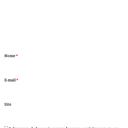
o
m
e
n
t
á
r
Nome
*
i
o
*
E-mail
*
Site