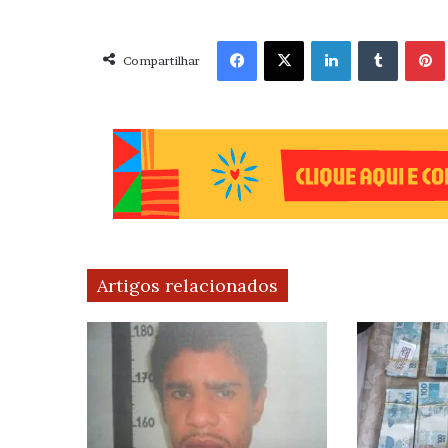
Facebook
X
Linkedin
Tumblr
Pint
Compartilhar
Artigos relacionados