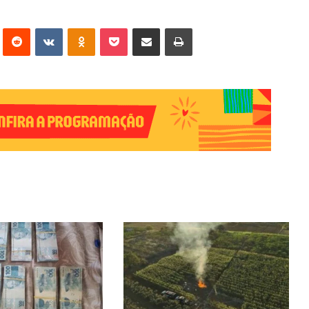
erest
Reddit
VK
OK
Pocket
Compartilhar via e-mail
Imprimir