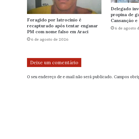
Delegado inv
propina de g
Foragido por latrocínio é
Cansanção e 
recapturado após tentar enganar
6 de agosto 
PM com nome falso em Araci
6 de agosto de 2026
Deixe um comentário
O seu endereço de e-mail não será publicado.
Campos obri
C
o
m
e
n
t