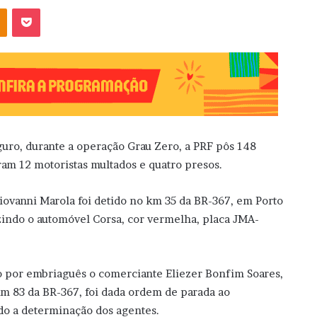
OK
Pocket
guro, durante a operação Grau Zero, a PRF pôs 148
ram 12 motoristas multados e quatro presos.
Giovanni Marola foi detido no km 35 da BR-367, em Porto
zindo o automóvel Corsa, cor vermelha, placa JMA-
o por embriaguês o comerciante Eliezer Bonfim Soares,
km 83 da BR-367, foi dada ordem de parada ao
do a determinação dos agentes.