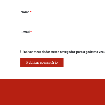
á
r
Nome
*
i
o
*
E-mail
*
Salvar meus dados neste navegador para a próxima vez 