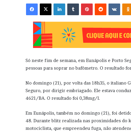
Facebook
X
Linkedin
Tumblr
Pinterest
Reddit
VK
Só neste fim de semana, em Eunápolis e Porto Se
pessoas para soprar no bafômetro. O resultado fo
No domingo (21), por volta das 18h35, o italiano 
Seguro, por dirigir embriagado. Ele estava condu
4621/BA. O resultado foi 0,38mg/l.
Em Eunápolis, também no domingo (21), foi detid
48. Durante blitz realizada nas proximidades do 
motociclista, que empreendeu fuga, não atenden