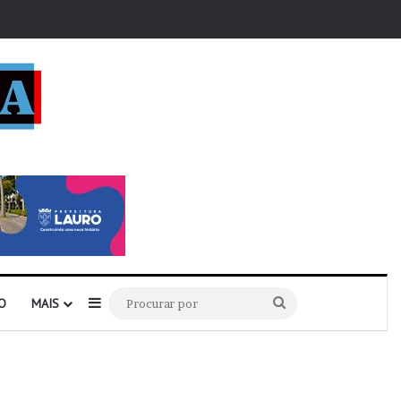
r
Barra Lateral
Procurar
O
MAIS
por