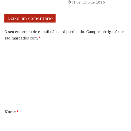
31 de julho de 2026
Deixe um comentário
O seu endereço de e-mail não será publicado.
Campos obrigatórios
são marcados com
*
C
o
m
e
n
t
á
r
Nome
*
i
o