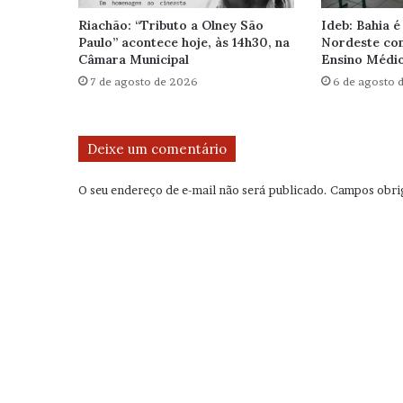
Riachão: “Tributo a Olney São
Ideb: Bahia é
Paulo” acontece hoje, às 14h30, na
Nordeste com
Câmara Municipal
Ensino Médi
7 de agosto de 2026
6 de agosto 
Deixe um comentário
O seu endereço de e-mail não será publicado.
Campos obri
C
o
m
e
n
t
á