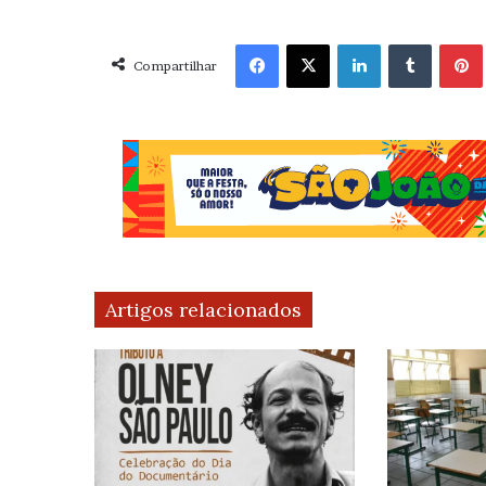
Facebook
X
Linkedin
Tumblr
Pint
Compartilhar
Artigos relacionados