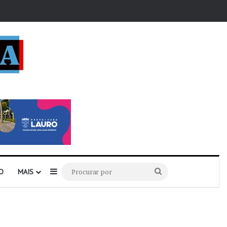
r
Barra Lateral
Procurar
O
MAIS
por