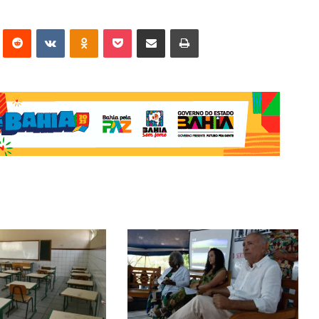
erest
Reddit
VK
OK
Pocket
Compartilhar via e-mail
Imprimir