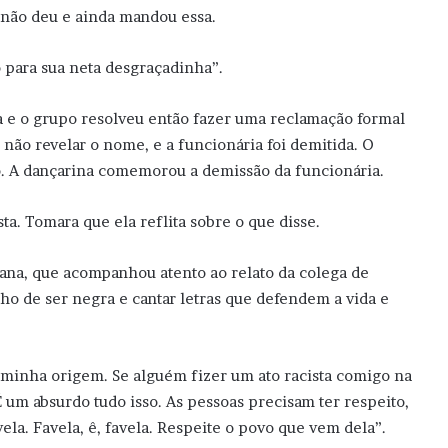
 não deu e ainda mandou essa.
o para sua neta desgraçadinha”.
a e o grupo resolveu então fazer uma reclamação formal
 não revelar o nome, e a funcionária foi demitida. O
so. A dançarina comemorou a demissão da funcionária.
sta. Tomara que ela reflita sobre o que disse.
tana, que acompanhou atento ao relato da colega de
ho de ser negra e cantar letras que defendem a vida e
 minha origem. Se alguém fizer um ato racista comigo na
 um absurdo tudo isso. As pessoas precisam ter respeito,
vela. Favela, ê, favela. Respeite o povo que vem dela”.