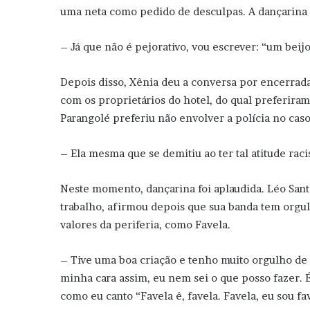
uma neta como pedido de desculpas. A dançarina
– Já que não é pejorativo, vou escrever: “um beij
Depois disso, Xênia deu a conversa por encerrad
com os proprietários do hotel, do qual preferiram
Parangolé preferiu não envolver a polícia no ca
– Ela mesma que se demitiu ao ter tal atitude raci
Neste momento, dançarina foi aplaudida. Léo San
trabalho, afirmou depois que sua banda tem orgul
valores da periferia, como Favela.
– Tive uma boa criação e tenho muito orgulho de
minha cara assim, eu nem sei o que posso fazer. É
como eu canto “Favela ê, favela. Favela, eu sou fa