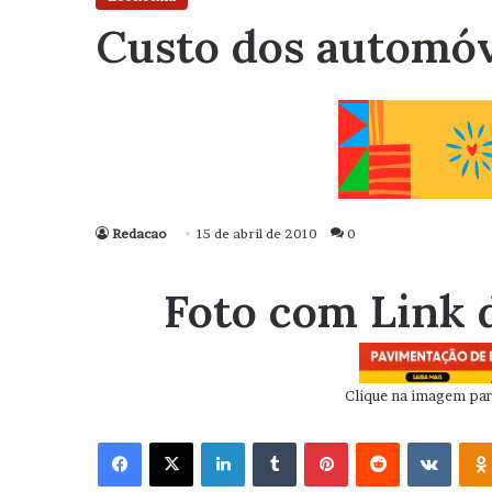
Custo dos automóv
Redacao
15 de abril de 2010
0
Foto com Link 
Clique na imagem para
Facebook
X
Linkedin
Tumblr
Pinterest
Reddit
VK