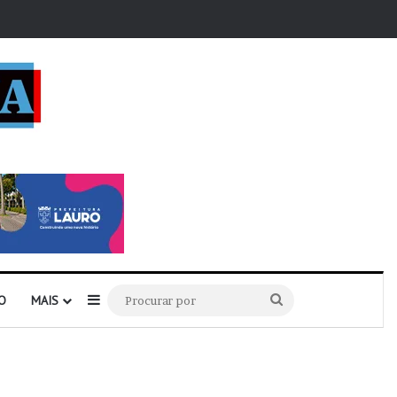
r
Barra Lateral
Procurar
O
MAIS
por