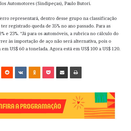
os Automotores (Sindipeças), Paulo Butori.
erro representará, dentro desse grupo na classificação
ter registrado queda de 35% no ano passado. Para as
22% e 23%. “Já para os automóveis, a rubrica no cálculo do
er às importação de aço não será alternativa, pois o
a em US$ 60 a tonelada. Agora está em US$ 100 a US$ 120.
erest
Reddit
VK
OK
Pocket
Compartilhar via e-mail
Imprimir