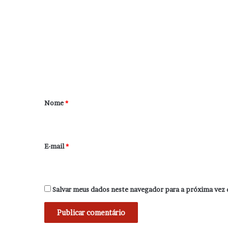
o
m
e
n
t
á
r
Nome
*
i
o
*
E-mail
*
Salvar meus dados neste navegador para a próxima vez 