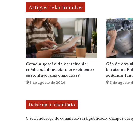
Artigos relacionados
Como a gestão da carteira de
Gás de cozin
créditos influencia o crescimento
barato na Bah
sustentável das empresas?
segunda-feir
5 de agosto de 2026
3 de agosto 
Deixe um comentário
O seu endereço de e-mail não será publicado.
Campos obri
C