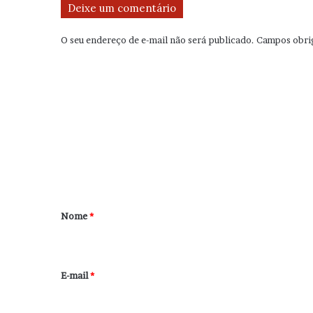
Deixe um comentário
O seu endereço de e-mail não será publicado.
Campos obri
C
o
m
e
n
t
á
r
Nome
*
i
o
*
E-mail
*