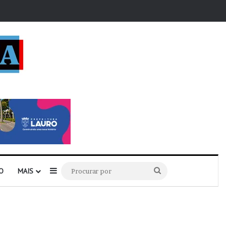
r
Barra Lateral
Procurar
O
MAIS
por