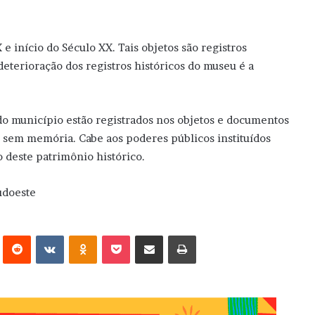
e início do Século XX. Tais objetos são registros
eterioração dos registros históricos do museu é a
do município estão registrados nos objetos e documentos
o sem memória. Cabe aos poderes públicos instituídos
 deste patrimônio histórico.
udoeste
erest
Reddit
VK
OK
Pocket
Compartilhar via e-mail
Imprimir