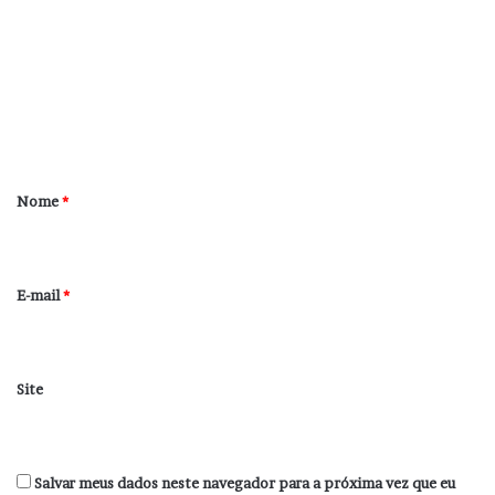
m
e
n
t
á
r
Nome
*
i
o
*
E-mail
*
Site
Salvar meus dados neste navegador para a próxima vez que eu