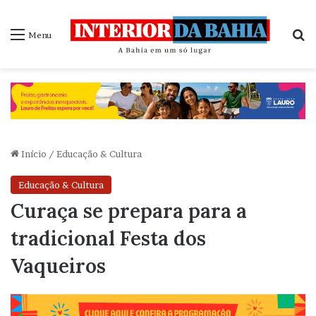
P
Menu
Início
/
Educação & Cultura
Educação & Cultura
Curaça se prepara para a
tradicional Festa dos
Vaqueiros