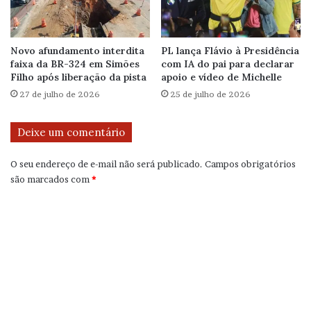
Novo afundamento interdita
PL lança Flávio à Presidência
faixa da BR-324 em Simões
com IA do pai para declarar
Filho após liberação da pista
apoio e vídeo de Michelle
27 de julho de 2026
25 de julho de 2026
Deixe um comentário
O seu endereço de e-mail não será publicado.
Campos obrigatórios
são marcados com
*
C
o
m
e
n
t