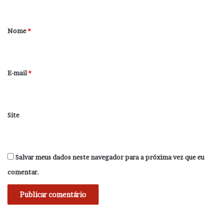
á
r
Nome
*
i
o
*
E-mail
*
Site
Salvar meus dados neste navegador para a próxima vez que eu
comentar.