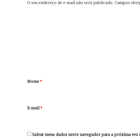
O seu endereço de e-mail não será publicado.
Campos obri
C
o
m
e
n
t
á
r
Nome
*
i
o
*
E-mail
*
Salvar meus dados neste navegador para a próxima vez 