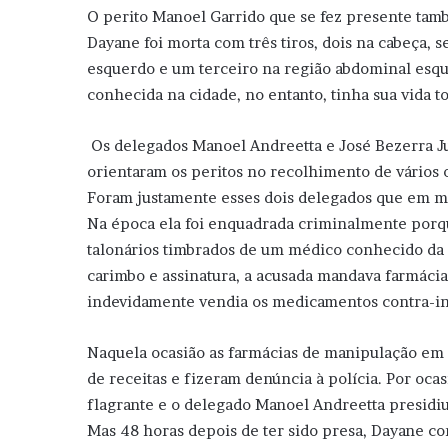
O perito Manoel Garrido que se fez presente tamb
Dayane foi morta com três tiros, dois na cabeça, 
esquerdo e um terceiro na região abdominal esque
conhecida na cidade, no entanto, tinha sua vida 
Os delegados Manoel Andreetta e José Bezerra J
orientaram os peritos no recolhimento de vários
Foram justamente esses dois delegados que em me
Na época ela foi enquadrada criminalmente por
talonários timbrados de um médico conhecido da 
carimbo e assinatura, a acusada mandava farmáci
indevidamente vendia os medicamentos contra-in
Naquela ocasião as farmácias de manipulação em 
de receitas e fizeram denúncia à polícia. Por oc
flagrante e o delegado Manoel Andreetta presidiu 
Mas 48 horas depois de ter sido presa, Dayane c