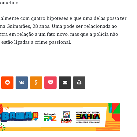
cometido.
icialmente com quatro hipóteses e que uma delas possa ter
ima Guimarães, 28 anos. Uma pode ser relacionada ao
tra em relação a um fato novo, mas que a polícia não
 estão ligadas a crime passional.
erest
Reddit
VK
OK
Pocket
Compartilhar via e-mail
Imprimir