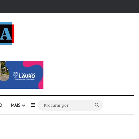
r
Barra Lateral
Procurar
O
MAIS
por