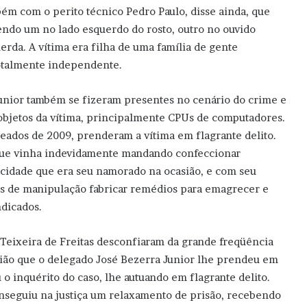
ém com o perito técnico Pedro Paulo, disse ainda, que
sendo um no lado esquerdo do rosto, outro no ouvido
rda. A vítima era filha de uma família de gente
totalmente independente.
unior também se fizeram presentes no cenário do crime e
 objetos da vítima, principalmente CPUs de computadores.
ados de 2009, prenderam a vítima em flagrante delito.
que vinha indevidamente mandando confeccionar
cidade que era seu namorado na ocasião, e com seu
as de manipulação fabricar remédios para emagrecer e
dicados.
Teixeira de Freitas desconfiaram da grande freqüência
asião que o delegado José Bezerra Junior lhe prendeu em
o inquérito do caso, lhe autuando em flagrante delito.
onseguiu na justiça um relaxamento de prisão, recebendo