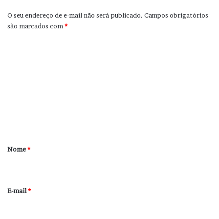
O seu endereço de e-mail não será publicado.
Campos obrigatórios
são marcados com
*
C
o
m
e
n
t
á
r
Nome
*
i
o
*
E-mail
*