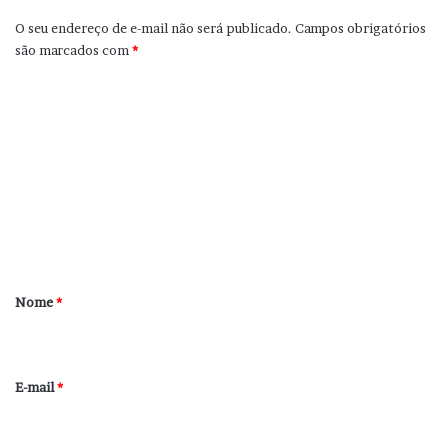
O seu endereço de e-mail não será publicado.
Campos obrigatórios
são marcados com
*
C
o
m
e
n
t
á
r
Nome
*
i
o
*
E-mail
*