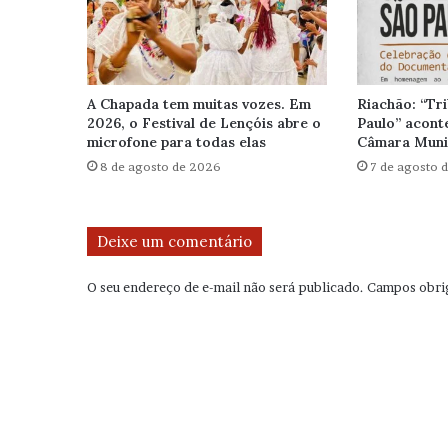
A Chapada tem muitas vozes. Em
Riachão: “Tr
2026, o Festival de Lençóis abre o
Paulo” aconte
microfone para todas elas
Câmara Muni
8 de agosto de 2026
7 de agosto 
Deixe um comentário
O seu endereço de e-mail não será publicado.
Campos obri
C
o
m
e
n