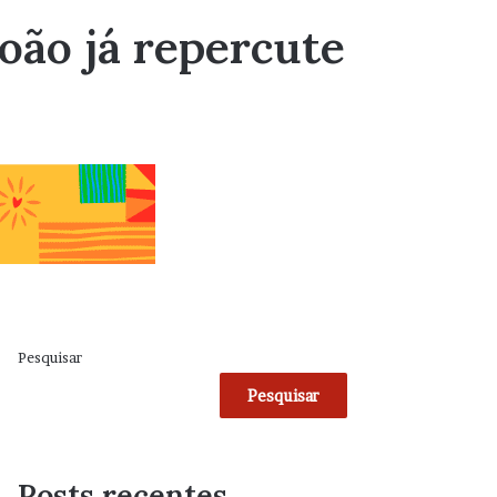
João já repercute
Pesquisar
Pesquisar
Posts recentes