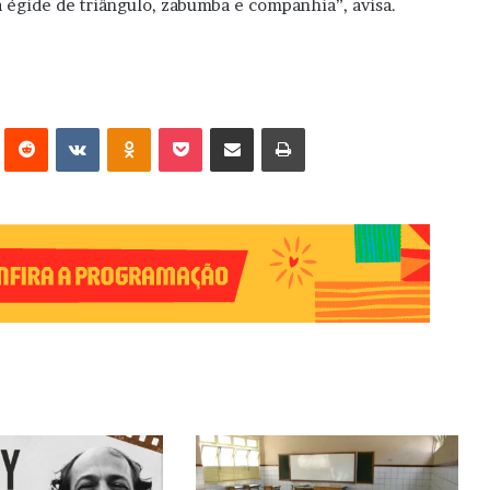
a égide de triângulo, zabumba e companhia”, avisa.
erest
Reddit
VK
OK
Pocket
Compartilhar via e-mail
Imprimir