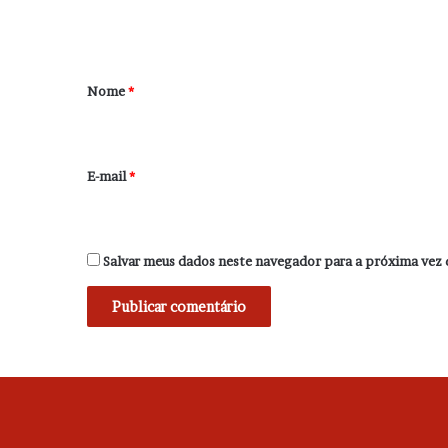
t
á
r
Nome
*
i
o
*
E-mail
*
Salvar meus dados neste navegador para a próxima vez 