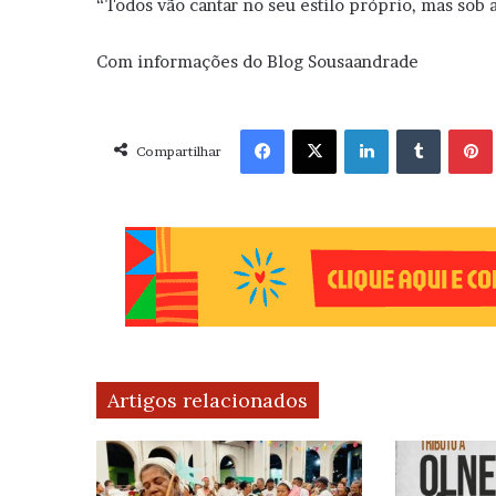
“Todos vão cantar no seu estilo próprio, mas sob 
Com informações do Blog Sousaandrade
Facebook
X
Linkedin
Tumblr
Pint
Compartilhar
Artigos relacionados