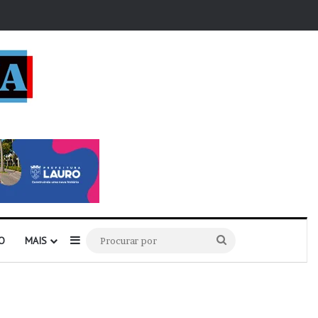
r
Barra Lateral
Procurar
O
MAIS
por