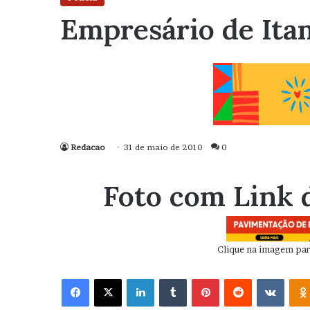
Empresário de Itam
Redacao
31 de maio de 2010
0
Foto com Link 
Clique na imagem para
Facebook
X
Linkedin
Tumblr
Pinterest
Reddit
VK