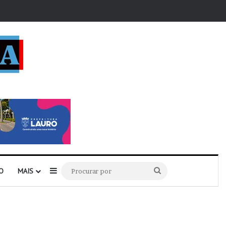
r
Barra Lateral
Procurar
O
MAIS
por