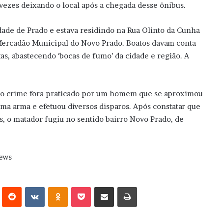
s vezes deixando o local após a chegada desse ônibus.
dade de Prado e estava residindo na Rua Olinto da Cunha
Mercadão Municipal do Novo Prado. Boatos davam conta
as, abastecendo ‘bocas de fumo’ da cidade e região. A
, o crime fora praticado por um homem que se aproximou
uma arma e efetuou diversos disparos. Após constatar que
s, o matador fugiu no sentido bairro Novo Prado, de
News
erest
Reddit
VK
OK
Pocket
Compartilhar via e-mail
Imprimir