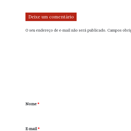
Deixe um comentário
O seu endereço de e-mail não será publicado.
Campos obri
C
o
m
e
n
t
á
r
Nome
*
i
o
*
E-mail
*