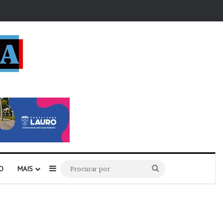
r
Barra Lateral
Procurar
O
MAIS
por