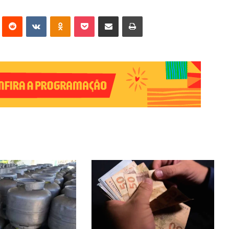
erest
Reddit
VK
OK
Pocket
Compartilhar via e-mail
Imprimir