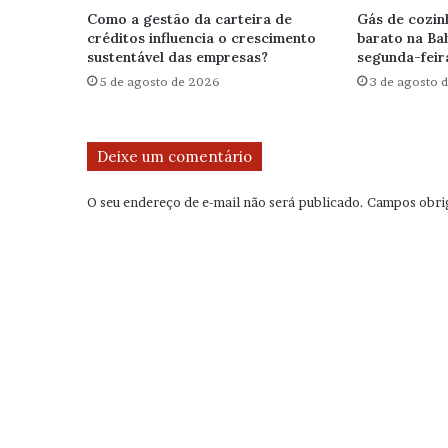
Como a gestão da carteira de
Gás de cozin
créditos influencia o crescimento
barato na Bah
sustentável das empresas?
segunda-feir
5 de agosto de 2026
3 de agosto 
Deixe um comentário
O seu endereço de e-mail não será publicado.
Campos obri
C
o
m
e
n
t
á