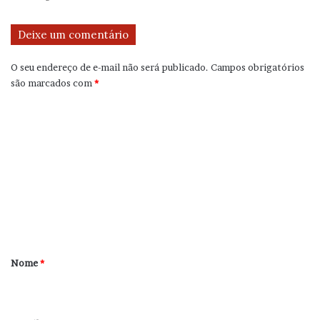
Deixe um comentário
O seu endereço de e-mail não será publicado.
Campos obrigatórios
são marcados com
*
C
o
m
e
n
t
á
r
Nome
*
i
o