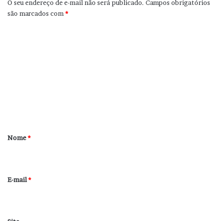
O seu endereço de e-mail não será publicado.
Campos obrigatórios
são marcados com
*
C
o
m
e
n
t
á
r
Nome
*
i
o
*
E-mail
*