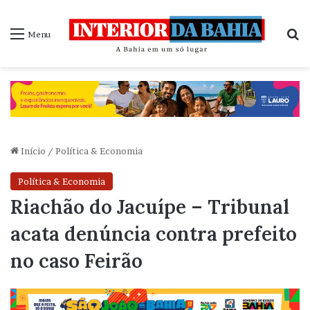
P
Menu
Início
/
Política & Economia
Política & Economia
Riachão do Jacuípe – Tribunal
acata denúncia contra prefeito
no caso Feirão