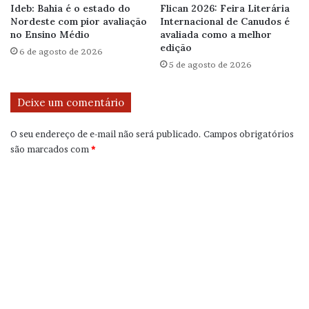
Ideb: Bahia é o estado do
Flican 2026: Feira Literária
Nordeste com pior avaliação
Internacional de Canudos é
no Ensino Médio
avaliada como a melhor
edição
6 de agosto de 2026
5 de agosto de 2026
Deixe um comentário
O seu endereço de e-mail não será publicado.
Campos obrigatórios
são marcados com
*
C
o
m
e
n
t
á