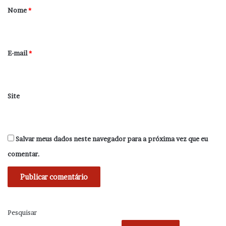
r
Nome
*
i
o
*
E-mail
*
Site
Salvar meus dados neste navegador para a próxima vez que eu
comentar.
Pesquisar