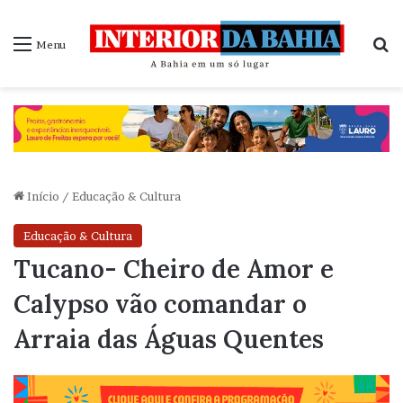
P
Menu
Início
/
Educação & Cultura
Educação & Cultura
Tucano- Cheiro de Amor e
Calypso vão comandar o
Arraia das Águas Quentes