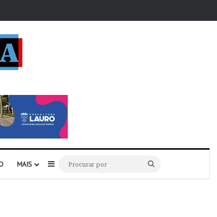
r
Barra Lateral
Procurar
O
MAIS
por