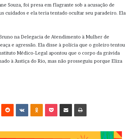
ane Souza, foi presa em flagrante sob a acusação de
us cuidados e ela teria tentado ocultar seu paradeiro. Ela
 Bruno na Delegacia de Atendimento à Mulher de
aça e agressão. Ela disse à polícia que o goleiro tentou
 Instituto Médico-Legal apontou que o corpo da grávida
hado à Justiça do Rio, mas não prosseguiu porque Eliza
erest
Reddit
VK
OK
Pocket
Compartilhar via e-mail
Imprimir