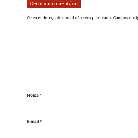
Deixe um comentário
O seu endereço de e-mail não será publicado.
Campos obri
C
o
m
e
n
t
á
r
Nome
*
i
o
*
E-mail
*