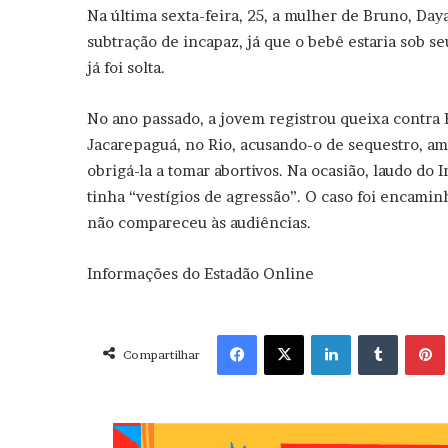
Na última sexta-feira, 25, a mulher de Bruno, Day
subtração de incapaz, já que o bebê estaria sob se
já foi solta.
No ano passado, a jovem registrou queixa contra
Jacarepaguá, no Rio, acusando-o de sequestro, ame
obrigá-la a tomar abortivos. Na ocasião, laudo do
tinha “vestígios de agressão”. O caso foi encamin
não compareceu às audiências.
Informações do Estadão Online
Facebook
X
Linkedin
Tumblr
Pint
Compartilhar