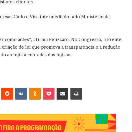
tar os clientes.
resas Cielo e Visa intermediado pelo Ministério da
er como antes”, afirma Pelizzaro. No Congresso, a Frente
 criação de lei que promova a transparência e a redução
o ao lojista cobradas dos lojistas.
erest
Reddit
VK
OK
Pocket
Compartilhar via e-mail
Imprimir