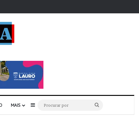
r
Barra Lateral
Procurar
O
MAIS
por