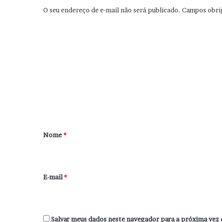
O seu endereço de e-mail não será publicado.
Campos obri
C
o
m
e
n
t
á
r
Nome
*
i
o
*
E-mail
*
Salvar meus dados neste navegador para a próxima vez 