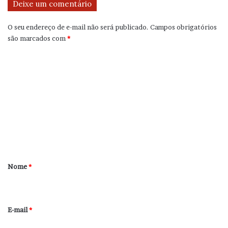
Deixe um comentário
O seu endereço de e-mail não será publicado.
Campos obrigatórios
são marcados com
*
C
o
m
e
n
t
á
r
Nome
*
i
o
*
E-mail
*