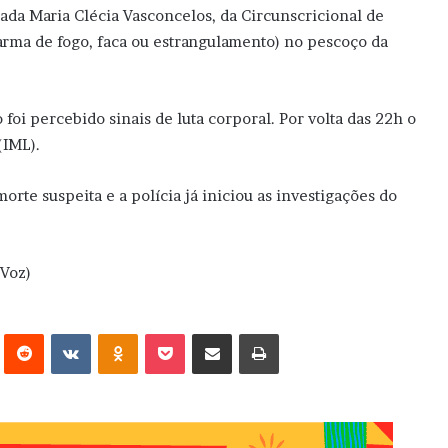
gada Maria Clécia Vasconcelos, da Circunscricional de
r arma de fogo, faca ou estrangulamento) no pescoço da
oi percebido sinais de luta corporal. Por volta das 22h o
(IML).
rte suspeita e a polícia já iniciou as investigações do
 Voz)
erest
Reddit
VK
OK
Pocket
Compartilhar via e-mail
Imprimir