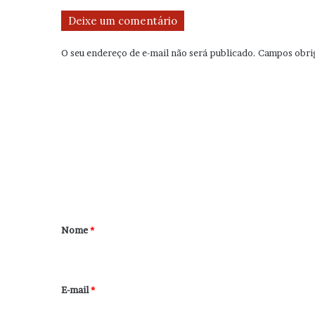
Deixe um comentário
O seu endereço de e-mail não será publicado.
Campos obri
C
o
m
e
n
t
á
r
Nome
*
i
o
*
E-mail
*