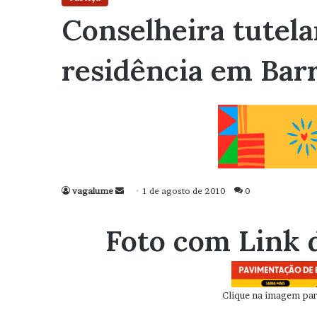
Conselheira tutela
residência em Bar
vagalume
Mande
1 de agosto de 2010
0
um
e-
Foto com Link 
mail
Clique na imagem para