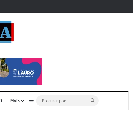
r
Barra Lateral
Procurar
O
MAIS
por