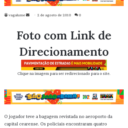
vagalume
Mande
2 de agosto de 2010
0
um
e-
Foto com Link de
mail
Direcionamento
Clique na imagem para ser redirecionado para o site.
O jogador teve a bagagem revistada no aeroporto da
capital cearense. Os policiais encontraram quatro