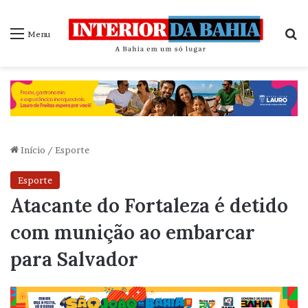
P
Menu
Início
/
Esporte
Esporte
Atacante do Fortaleza é detido
com munição ao embarcar
para Salvador