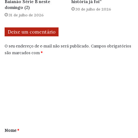
Baianão Série B neste
história já foi”
domingo (2)
30 de julho de 2026
31 de julho de 2026
Deixe um comentário
O seu endereço de e-mail não será publicado.
Campos obrigatórios
são marcados com
*
C
o
m
e
n
t
á
r
Nome
*
i