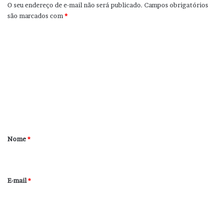
O seu endereço de e-mail não será publicado.
Campos obrigatórios
são marcados com
*
C
o
m
e
n
t
á
r
Nome
*
i
o
*
E-mail
*