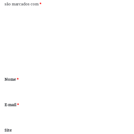
são marcados com
*
C
o
m
e
n
t
á
r
Nome
*
i
o
*
E-mail
*
Site