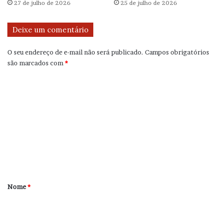
27 de julho de 2026
25 de julho de 2026
Deixe um comentário
O seu endereço de e-mail não será publicado.
Campos obrigatórios
são marcados com
*
C
o
m
e
n
t
á
r
Nome
*
i
o