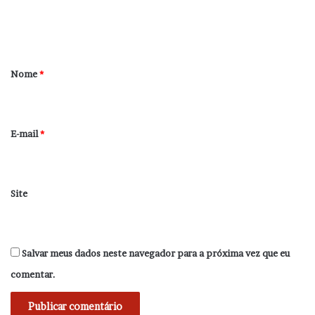
n
t
á
r
Nome
*
i
o
*
E-mail
*
Site
Salvar meus dados neste navegador para a próxima vez que eu
comentar.