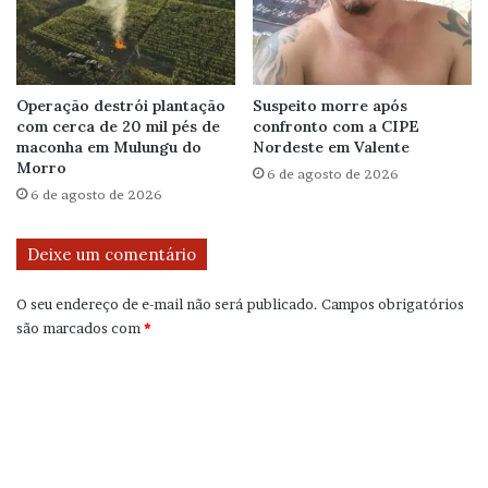
Operação destrói plantação
Suspeito morre após
com cerca de 20 mil pés de
confronto com a CIPE
maconha em Mulungu do
Nordeste em Valente
Morro
6 de agosto de 2026
6 de agosto de 2026
Deixe um comentário
O seu endereço de e-mail não será publicado.
Campos obrigatórios
são marcados com
*
C
o
m
e