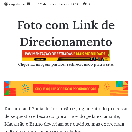
vagalume
Mande
17 de setembro de 2010
0
um
e-
Foto com Link de
mail
Direcionamento
Clique na imagem para ser redirecionado para o site.
Durante audiência de instrução e julgamento do processo
de sequestro e lesão corporal movido pela ex-amante,
Macarrão e Bruno deveriam ser ouvidos, mas exerceram
o direito de permanecerem calados.