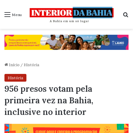
P
Menu
Início
/
História
História
956 presos votam pela
primeira vez na Bahia,
inclusive no interior