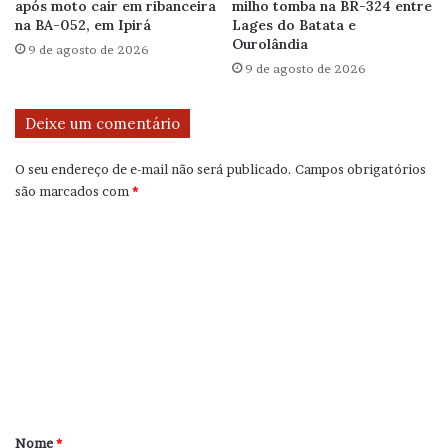
após moto cair em ribanceira
milho tomba na BR-324 entre
na BA-052, em Ipirá
Lages do Batata e
Ourolândia
9 de agosto de 2026
9 de agosto de 2026
Deixe um comentário
O seu endereço de e-mail não será publicado.
Campos obrigatórios
são marcados com
*
C
o
m
e
n
t
á
r
Nome
*