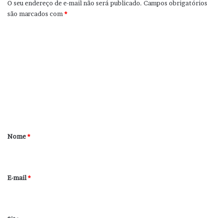
O seu endereço de e-mail não será publicado.
Campos obrigatórios
são marcados com
*
C
o
m
e
n
t
á
r
Nome
*
i
o
*
E-mail
*