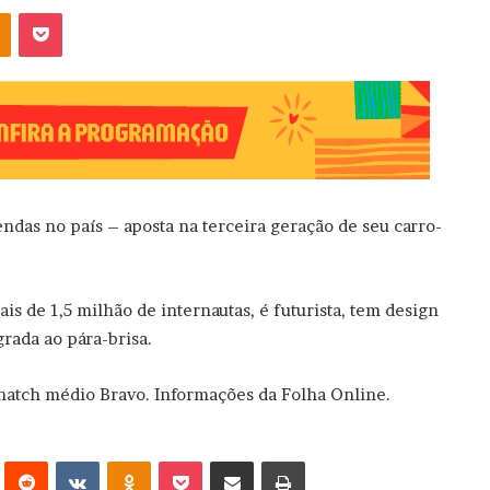
OK
Pocket
endas no país – aposta na terceira geração de seu carro-
s de 1,5 milhão de internautas, é futurista, tem design
grada ao pára-brisa.
 hatch médio Bravo. Informações da Folha Online.
erest
Reddit
VK
OK
Pocket
Compartilhar via e-mail
Imprimir