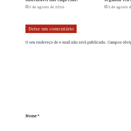
5 de agosto de 2026
3 de agosto 
Deixe um comentário
O seu endereço de e-mail não será publicado.
Campos obri
C
o
m
e
n
t
á
r
Nome
*
i