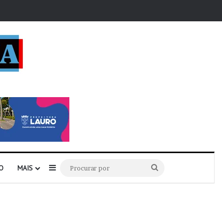
r
Barra Lateral
Procurar
O
MAIS
por