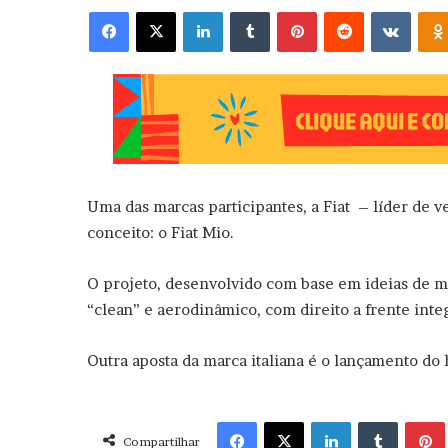
Facebook
X
Linkedin
Tumblr
Pinterest
Reddit
VK
Uma das marcas participantes, a Fiat – líder de v
conceito: o Fiat Mio.
O projeto, desenvolvido com base em ideias de mai
“clean” e aerodinâmico, com direito a frente inte
Outra aposta da marca italiana é o lançamento do
Facebook
X
Linkedin
Tumblr
Pint
Compartilhar