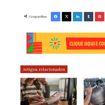
Facebook
X
Linkedin
Tumblr
Pint
Compartilhar
Artigos relacionados