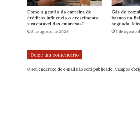
Como a gestão da carteira de
Gás de cozin
créditos influencia o crescimento
barato na Bah
sustentável das empresas?
segunda-feir
5 de agosto de 2026
3 de agosto 
Deixe um comentário
O seu endereço de e-mail não será publicado.
Campos obri
C
o
m
e
n
t
á