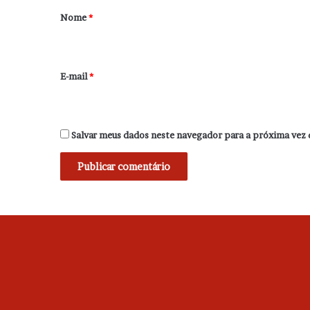
r
Nome
*
i
o
*
E-mail
*
Salvar meus dados neste navegador para a próxima vez 