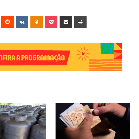
erest
Reddit
VK
OK
Pocket
Compartilhar via e-mail
Imprimir