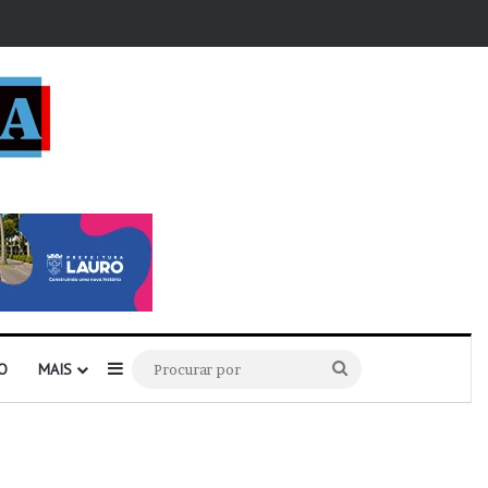
r
Barra Lateral
Procurar
O
MAIS
por