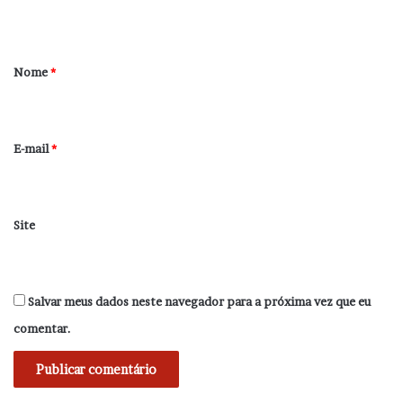
t
á
r
Nome
*
i
o
*
E-mail
*
Site
Salvar meus dados neste navegador para a próxima vez que eu
comentar.