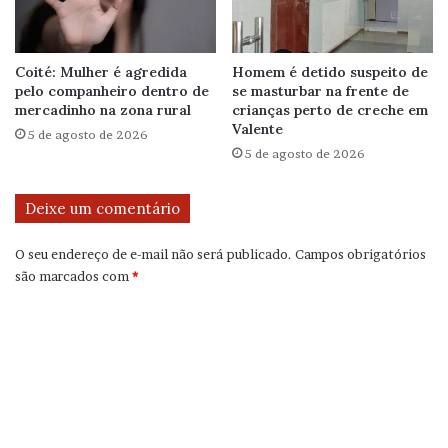
Coité: Mulher é agredida
Homem é detido suspeito de
pelo companheiro dentro de
se masturbar na frente de
mercadinho na zona rural
crianças perto de creche em
Valente
5 de agosto de 2026
5 de agosto de 2026
Deixe um comentário
O seu endereço de e-mail não será publicado.
Campos obrigatórios
são marcados com
*
C
o
m
e
n