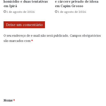
homicídio e duas tentativas
e cárcere privado de idosa
em Ipirá
em Capim Grosso
1 de agosto de 2026
1 de agosto de 2026
Deixe um comentário
O seu endereço de e-mail não será publicado.
Campos obrigatórios
são marcados com
*
C
o
m
e
n
t
á
r
Nome
*