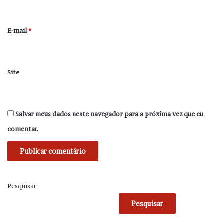
i
o
*
E-mail
*
Site
Salvar meus dados neste navegador para a próxima vez que eu
comentar.
Pesquisar
Pesquisar