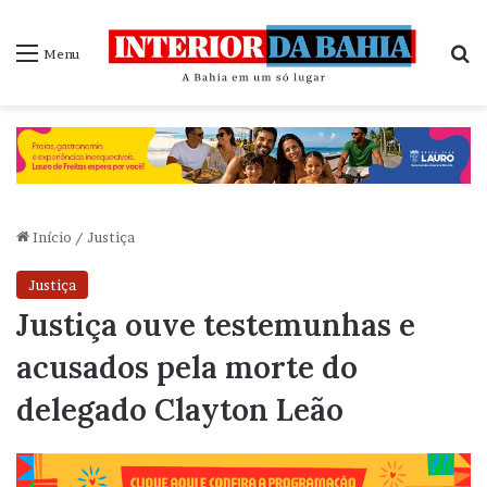
P
Menu
Início
/
Justiça
Justiça
Justiça ouve testemunhas e
acusados pela morte do
delegado Clayton Leão