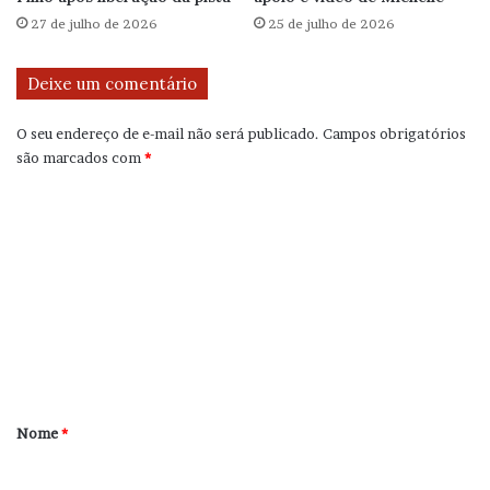
27 de julho de 2026
25 de julho de 2026
Deixe um comentário
O seu endereço de e-mail não será publicado.
Campos obrigatórios
são marcados com
*
C
o
m
e
n
t
á
r
Nome
*
i