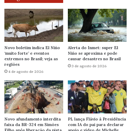
Novo boletim indica El Niño
Alerta do Inmet: super El
‘muito forte’ e eventos
Niño se aproxima e pode
extremos no Brasil; veja as
causar desastres no Brasil
regiões
3 de agosto de 2026
4 de agosto de 2026
Novo afundamento interdita
PL lança Flávio à Presidência
faixa da BR-324 em Simões
com IA do pai para declarar
Filho após liberação da pista
apoio e vídeo de Michelle