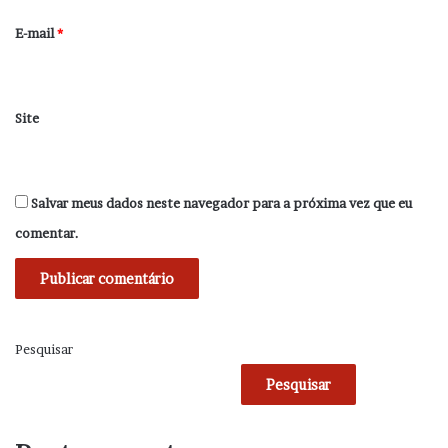
o
*
E-mail
*
Site
Salvar meus dados neste navegador para a próxima vez que eu
comentar.
Pesquisar
Pesquisar