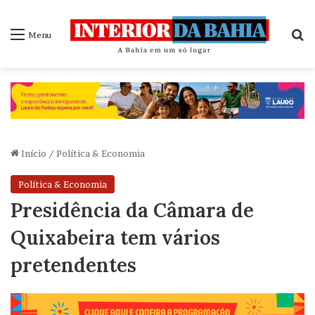
P
Menu
Início
/
Política & Economia
Política & Economia
Presidência da Câmara de
Quixabeira tem vários
pretendentes