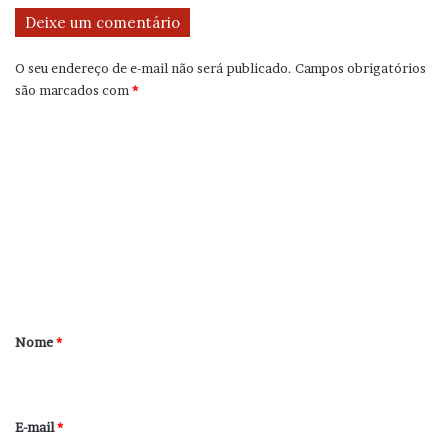
Deixe um comentário
O seu endereço de e-mail não será publicado.
Campos obrigatórios
são marcados com
*
C
o
m
e
n
t
á
r
Nome
*
i
o
*
E-mail
*